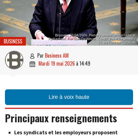
Brussels, 30/04/2026 : Plenary session at the Federal
Parliament. Pix : Bart De Wever . Credit : Peter De Smedt /
BUSINESS
CC via Content Curation
par
Business AM

mardi 19 mai 2026
à
14:49

Lire à voix haute
Principaux renseignements
Les syndicats et les employeurs proposent