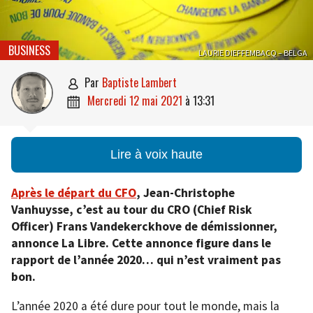
BUSINESS
LAURIE DIEFFEMBACQ – BELGA
par
Baptiste Lambert

mercredi 12 mai 2021
à
13:31

Lire à voix haute
Après le départ du CFO
, Jean-Christophe
Vanhuysse, c’est au tour du CRO (Chief Risk
Officer) Frans Vandekerckhove de démissionner,
annonce La Libre.
Cette annonce figure dans le
rapport de l’année 2020… qui n’est vraiment pas
bon.
L’année 2020 a été dure pour tout le monde, mais la