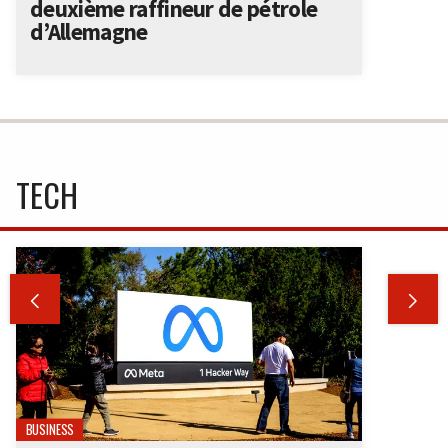
deuxième raffineur de pétrole
d’Allemagne
TECH


BUSINESS