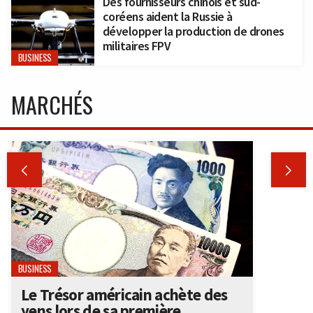
Des fournisseurs chinois et sud-
coréens aident la Russie à
développer la production de drones
militaires FPV
BUSINESS
MARCHÉS


BUSINESS
Le Trésor américain achète des
yens lors de sa première