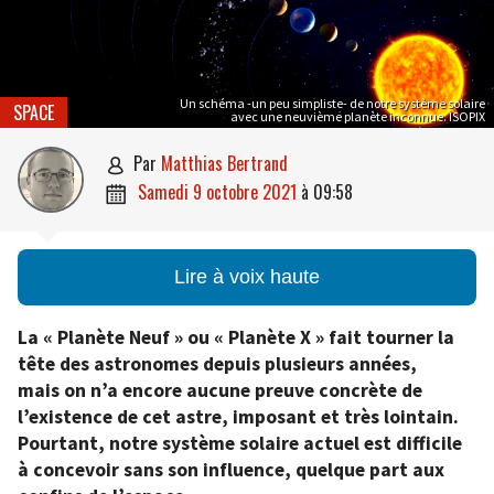
Un schéma -un peu simpliste- de notre système solaire
SPACE
avec une neuvième planète inconnue. ISOPIX
par
Matthias Bertrand

samedi 9 octobre 2021
à
09:58

Lire à voix haute
La « Planète Neuf » ou « Planète X » fait tourner la
tête des astronomes depuis plusieurs années,
mais on n’a encore aucune preuve concrète de
l’existence de cet astre, imposant et très lointain.
Pourtant, notre système solaire actuel est difficile
à concevoir sans son influence, quelque part aux