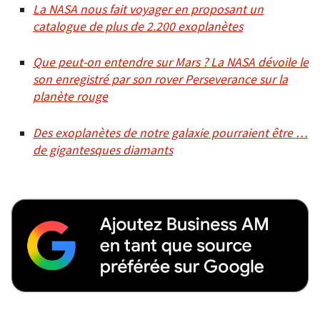
La NASA nous fait voyager en proposant un
catalogue de plus de 2.200 exoplanètes
Que peut-on entendre sur Mars ? La NASA dévoile le
son enregistré par son rover Perseverance sur la
planète rouge
Des exoplanètes de notre galaxie pourraient être …
de gigantesques diamants