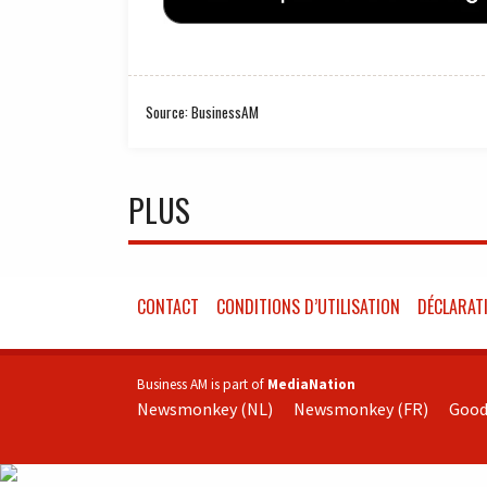
Source: BusinessAM
PLUS
CONTACT
CONDITIONS D’UTILISATION
DÉCLARATI
Business AM is part of
MediaNation
Newsmonkey (NL)
Newsmonkey (FR)
Good