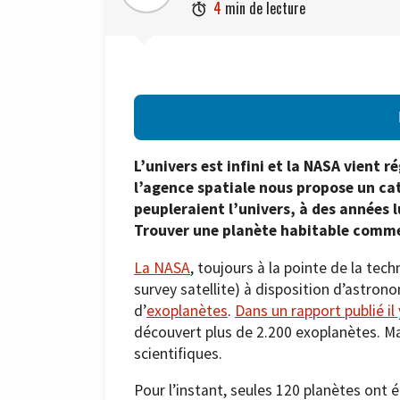
4
min de lecture

L’univers est infini et la NASA vient 
l’agence spatiale nous propose un ca
peupleraient l’univers, à des années l
Trouver une planète habitable comme
La NASA
, toujours à la pointe de la tec
survey satellite) à disposition d’astron
d’
exoplanètes
.
Dans un rapport publié il
découvert plus de 2.200 exoplanètes. Mai
scientifiques.
Pour l’instant, seules 120 planètes ont 