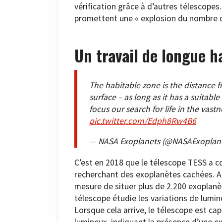
vérification grâce à d’autres télescopes.
promettent une « explosion du nombre d
Un travail de longue h
The habitable zone is the distance f
surface – as long as it has a suitab
focus our search for life in the vast
pic.twitter.com/Edph8Rw4B6
— NASA Exoplanets (@NASAExoplan
C’est en 2018 que le télescope TESS a c
recherchant des exoplanètes cachées. Ap
mesure de situer plus de 2.200 exoplan
télescope étudie les variations de lumi
Lorsque cela arrive, le télescope est c
lumineux, indiquant la présence d’une ex