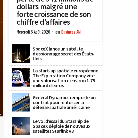
dollars malgré une
forte croissance de son
chiffre d’affaires
Mercredi 5 Août 2026
par
Business AM
SpaceX lance un satellite
d’espionnage secret des États-
Unis
La start-up spatiale européenne
The Exploration Company vise
une valorisation d’environ 1,75
milliard d’euros
General Dynamics remporte un
contrat pour renforcer la
défense spatiale américaine
x
Le vol d’essai du Starship de
SpaceX déploie de nouveaux
satellites Starlink V3