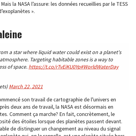
 Mais la NASA l’assure: les données recueillies par le TESS
’exoplanètes ».
aleine
rom a star where liquid water could exist on a planet's
le atmosphere. Targeting habitable zones is a way to
ness of space.
https://t.co/rTvEiKU0Yp
#WorldWaterDay
ets)
March 22, 2021
ommencé son travail de cartographie de l’univers en
rès deux ans de travail, la NASA est désormais en
ètes. Comment ça marche? En fait, concrètement, le
nosité des étoiles lorsque des planètes passent devant.
apable de distinguer un changement au niveau du signal
oplanète qui, on le rappelle, est une planète située hors