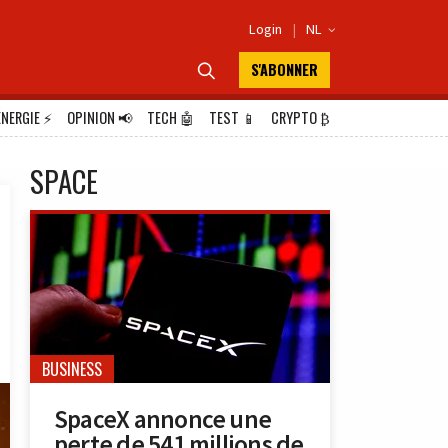
Login
|
NL

S'ABONNER

ÉNERGIE
⚡
OPINION
📢
TECH
🤖
TEST
📱
CRYPTO
₿
SPACE
BUSINESS
SpaceX annonce une
perte de 541 millions de