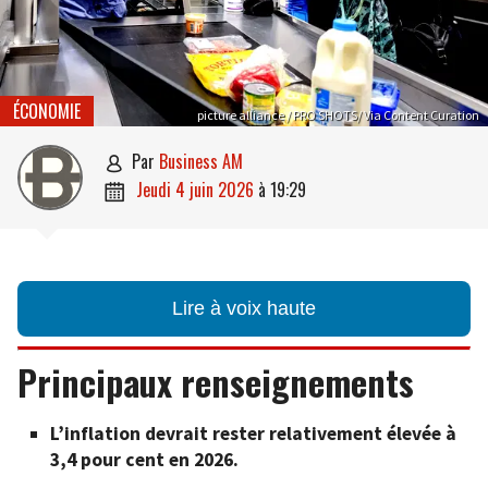
ÉCONOMIE
picture alliance / PRO SHOTS/ Via Content Curation
par
Business AM

jeudi 4 juin 2026
à
19:29

Lire à voix haute
Principaux renseignements
L’inflation devrait rester relativement élevée à
3,4 pour cent en 2026.