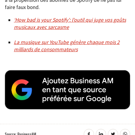
à la propension des abonnés de Spotify de ne pas lui
faire faux bond.
‘How bad is your Spotify’: l’outil qui juge vos goûts
musicaux avec sarcasme
La musique sur YouTube génère chaque mois 2
milliards de consommateurs
Source: BusinessAM