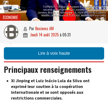
TOPSHOT – China’s President Xi Jinping attends the
second session of the G20 Leaders’ Meeting in Rio de
Janeiro, Brazil, on November 18, 2024. (Photo by Ludovic
MARIN / AFP) (Photo by LUDOVIC MARIN/AFP via Getty
ECONOMIE
Images)
par
Business AM

jeudi 14 août 2025
à
05:31

Lire à voix haute
Principaux renseignements
Xi Jinping et Luiz Inácio Lula da Silva ont
exprimé leur soutien à la coopération
internationale et se sont opposés aux
restrictions commerciales.