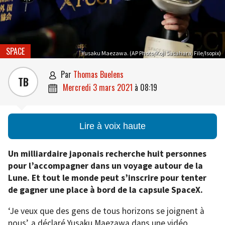
SPACE
Yusaku Maezawa. (AP Photo/Koji Sasahara, File/Isopix)
par
Thomas Buelens

TB
mercredi 3 mars 2021
à
08:19

Lire à voix haute
Un milliardaire japonais recherche huit personnes
pour l’accompagner dans un voyage autour de la
Lune. Et tout le monde peut s’inscrire pour tenter
de gagner une place à bord de la capsule SpaceX.
‘Je veux que des gens de tous horizons se joignent à
nous’, a déclaré Yusaku Maezawa dans une vidéo