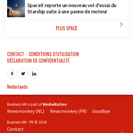
SpaceX reporte un nouveau vol d’essai du
Starship suite à une panne de moteur

PLUS SPACE
CONTACT
CONDITIONS D’UTILISATION
DÉCLARATION DE CONFIDENTIALITÉ
Nederlands
Business AM is part of
MediaNation
Newsmonkey (NL)
Newsmonkey (FR)
Goodbye
Business AM - FR © 2026
Contact