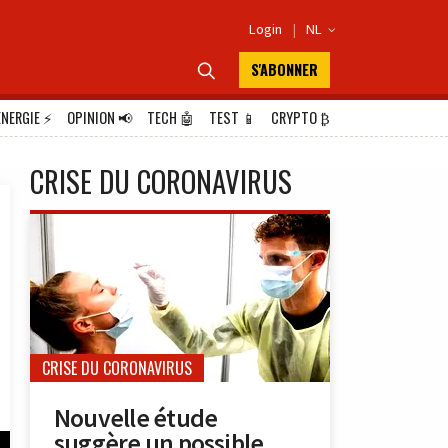
Login
|
NL

S'ABONNER

ÉNERGIE
⚡
OPINION
📢
TECH
🤖
TEST
📱
CRYPTO
₿
CRISE DU CORONAVIRUS
CRISE DU CORONAVIRUS
Nouvelle étude
suggère un possible