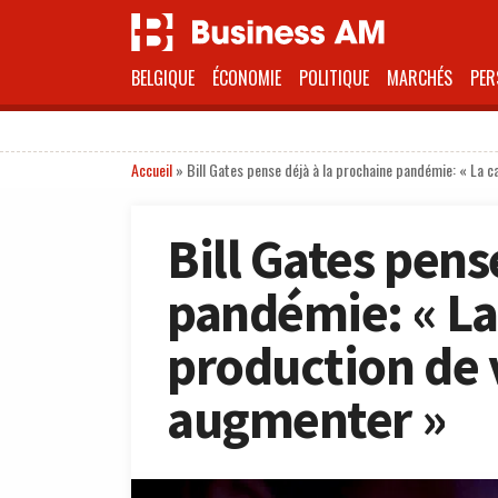
BELGIQUE
ÉCONOMIE
POLITIQUE
MARCHÉS
PER
Accueil
»
Bill Gates pense déjà à la prochaine pandémie: « La 
Bill Gates pens
pandémie: « La
production de 
augmenter »