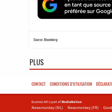
Source: Bloomberg
PLUS
CONTACT
CONDITIONS D’UTILISATION
DÉCLARATI
Business AM is part of
MediaNation
Newsmonkey (NL)
Newsmonkey (FR)
Good