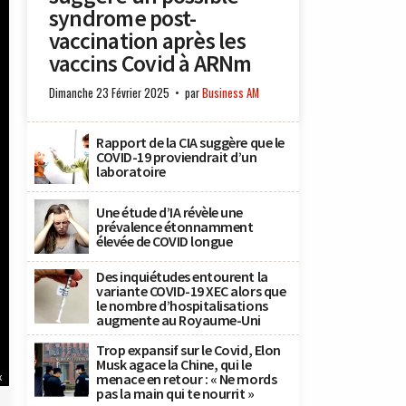
syndrome post-
vaccination après les
vaccins Covid à ARNm
Dimanche 23 Février 2025
par
Business AM
Rapport de la CIA suggère que le
COVID-19 proviendrait d’un
laboratoire
Une étude d’IA révèle une
prévalence étonnamment
élevée de COVID longue
Des inquiétudes entourent la
variante COVID-19 XEC alors que
le nombre d’hospitalisations
augmente au Royaume-Uni
Trop expansif sur le Covid, Elon
Musk agace la Chine, qui le
menace en retour : « Ne mords
x
pas la main qui te nourrit »