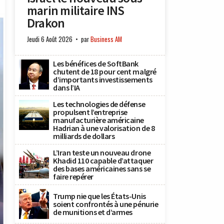
marin militaire INS
Drakon
Jeudi 6 Août 2026
par
Business AM
Les bénéfices de SoftBank
chutent de 18 pour cent malgré
d’importants investissements
dans l’IA
Les technologies de défense
propulsent l’entreprise
manufacturière américaine
Hadrian à une valorisation de 8
milliards de dollars
L’Iran teste un nouveau drone
Khadid 110 capable d’attaquer
des bases américaines sans se
faire repérer
Trump nie que les États-Unis
soient confrontés à une pénurie
de munitions et d’armes