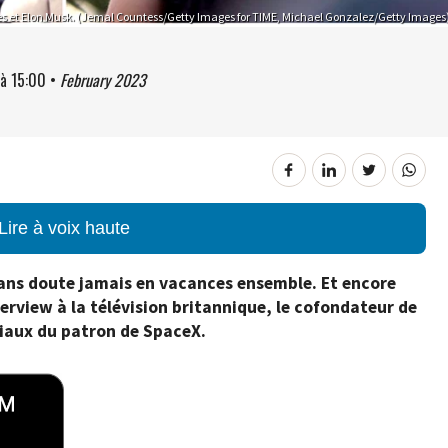
tes et Elon Musk. (Jemal Countess/Getty Images for TIME, Michael Gonzalez/Getty Images
à
15:00
•
February 2023
Lire à voix haute
 sans doute jamais en vacances ensemble. Et encore
terview à la télévision britannique, le cofondateur de
tiaux du patron de SpaceX.