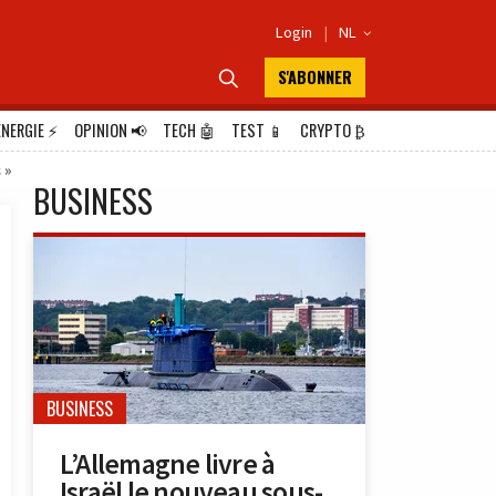
Login
|
NL

S'ABONNER

ÉNERGIE
⚡
OPINION
📢
TECH
🤖
TEST
📱
CRYPTO
₿
s »
BUSINESS
BUSINESS
L’Allemagne livre à
Israël le nouveau sous-