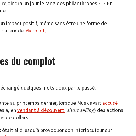
 rejoindra un jour le rang des philanthropes ». « En
uté.
n impact positif, même sans être une forme de
fondateur de
Microsoft
.
ries du complot
à échangé quelques mots doux par le passé.
onte au printemps dernier, lorsque Musk avait
a
ccusé
esla, en
vendant à découvert
(
short selling
) des actions
ns de dollars.
était allé jusqu’à provoquer son interlocuteur sur