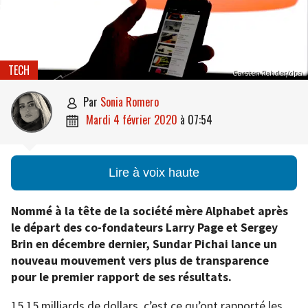
TECH
Carsten Rehder/dpa
par
Sonia Romero

mardi 4 février 2020
à
07:54

Lire à voix haute
Nommé à la tête de la société mère Alphabet après
le départ des co-fondateurs Larry Page et Sergey
Brin en décembre dernier, Sundar Pichai lance un
nouveau mouvement vers plus de transparence
pour le premier rapport de ses résultats.
15,15 milliards de dollars, c’est ce qu’ont rapporté les