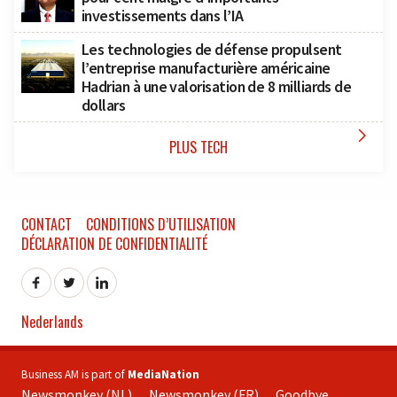
investissements dans l’IA
Les technologies de défense propulsent
l’entreprise manufacturière américaine
Hadrian à une valorisation de 8 milliards de
dollars

PLUS TECH
CONTACT
CONDITIONS D’UTILISATION
DÉCLARATION DE CONFIDENTIALITÉ
Nederlands
Business AM is part of
MediaNation
Newsmonkey (NL)
Newsmonkey (FR)
Goodbye