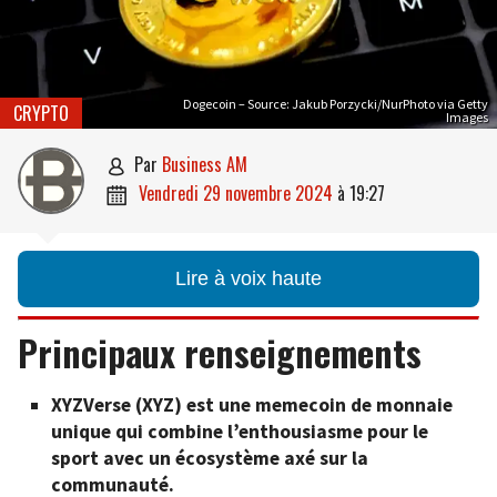
Dogecoin – Source: Jakub Porzycki/NurPhoto via Getty
CRYPTO
Images
par
Business AM

vendredi 29 novembre 2024
à
19:27

Lire à voix haute
Principaux renseignements
XYZVerse (XYZ) est une memecoin de monnaie
unique qui combine l’enthousiasme pour le
sport avec un écosystème axé sur la
communauté.