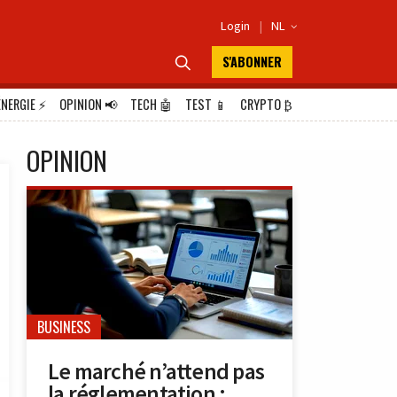
Login
|
NL

S'ABONNER

ÉNERGIE
⚡
OPINION
📢
TECH
🤖
TEST
📱
CRYPTO
₿
OPINION
BUSINESS
Le marché n’attend pas
la réglementation :