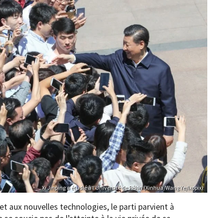
Xi Jinping a étudié à l’Université de Pékin (Xinhua/Wang Ye/Ixopix)
t aux nouvelles technologies, le parti parvient à