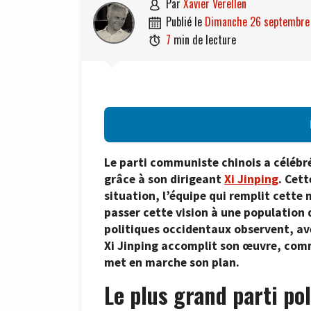
par
Xavier Verellen

publié le
dimanche 26 septembre

7
min de lecture

Le parti communiste chinois a célébré 
grâce à son dirigeant
Xi Jinping
. Cett
situation, l’équipe qui remplit cette m
passer cette vision à une population
politiques occidentaux observent, a
Xi Jinping accomplit son œuvre, comm
met en marche son plan.
Le plus grand parti po