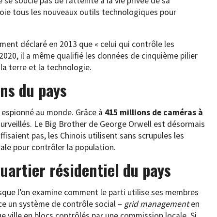
 se soucie pas de l’atteinte à la vie privée de sa
joie tous les nouveaux outils technologiques pour
ment déclaré en 2013 que « celui qui contrôle les
2020, il a même qualifié les données de cinquième pilier
 la terre et la technologie.
ins du pays
us espionné au monde. Grâce à
415 millions de caméras à
surveillés. Le Big Brother de George Orwell est désormais
isaient pas, les Chinois utilisent sans scrupules les
ale pour contrôler la population.
uartier résidentiel du pays
rsque l’on examine comment le parti utilise ses membres
lace un système de contrôle social –
grid management
en
ue ville en blocs contrôlés par une commission locale. Si