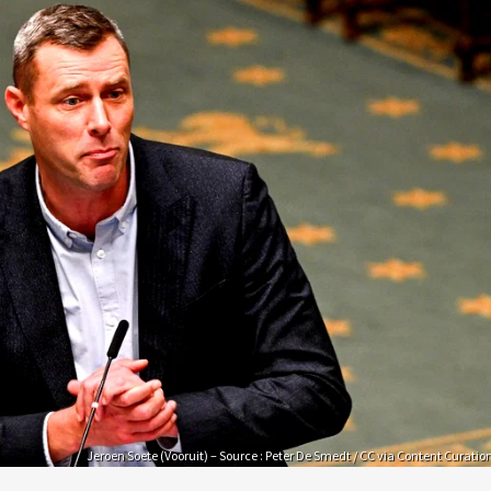
Jeroen Soete (Vooruit) – Source : Peter De Smedt / CC via Content Curatio