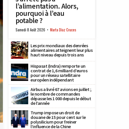
l’alimentation. Alors,
pourquoi à l’eau
potable ?
Samedi 8 Août 2026
Marta Díaz Cruces
Les prix mondiaux des denrées
alimentaires atteignent leur plus
haut niveau depuis trois ans
Hispasat (Indra) remporte un
contrat de 1,6 milliard d’euros
pour un réseau satellitaire
européen indépendant
Airbus a livré 67 avions en juillet ;
le nombre de commandes
dépasse les 1 000 depuis le début
de l’année
Trump impose un droit de
douane de 15 pour cent sur le
n
polysilicium pour freiner
l’influence de la Chine