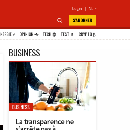
Login
|
NL

S'ABONNER

ÉNERGIE
⚡
OPINION
📢
TECH
🤖
TEST
📱
CRYPTO
₿
BUSINESS
BUSINESS
La transparence ne
s’arrête pas à