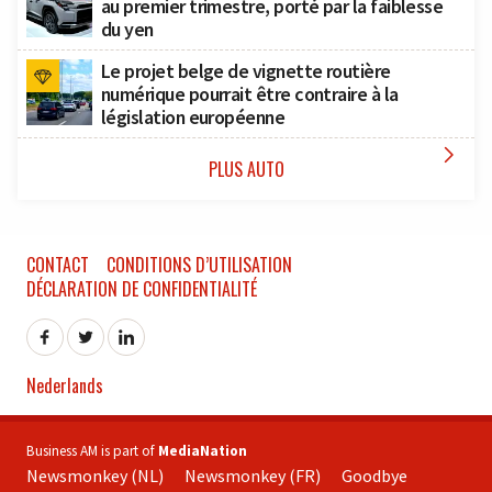
au premier trimestre, porté par la faiblesse
du yen
Le projet belge de vignette routière
numérique pourrait être contraire à la
législation européenne

PLUS AUTO
CONTACT
CONDITIONS D’UTILISATION
DÉCLARATION DE CONFIDENTIALITÉ
Nederlands
Business AM is part of
MediaNation
Newsmonkey (NL)
Newsmonkey (FR)
Goodbye