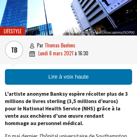
LIFESTYLE
(Glories Francois/Abacapress/ISOPIX)
par
Thomas Buelens

TB
lundi 8 mars 2021
à
16:30

Lire à voix haute
L’artiste anonyme Banksy espère récolter plus de 3
millions de livres sterling (3,5 millions d’euros)
pour le National Health Service (NHS) grâce à la
vente aux enchères d’une œuvre rendant
hommage au personnel médical.
En mai dernier, l’hôpital universitaire de Southampton