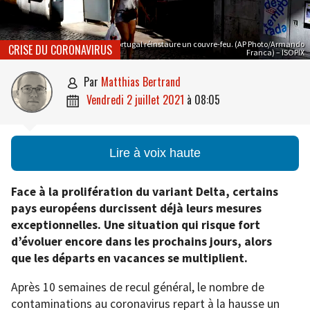
Le Portugal réinstaure un couvre-feu. (AP Photo/Armando
CRISE DU CORONAVIRUS
Franca) – ISOPIX
par
Matthias Bertrand

vendredi 2 juillet 2021
à
08:05

Lire à voix haute
Face à la prolifération du variant Delta, certains
pays européens durcissent déjà leurs mesures
exceptionnelles. Une situation qui risque fort
d’évoluer encore dans les prochains jours, alors
que les départs en vacances se multiplient.
Après 10 semaines de recul général, le nombre de
contaminations au coronavirus repart à la hausse un