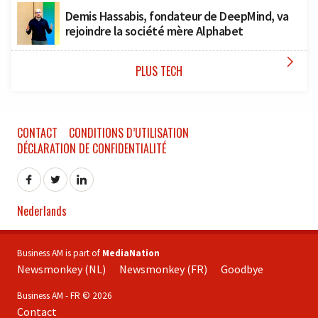
Demis Hassabis, fondateur de DeepMind, va
rejoindre la société mère Alphabet

PLUS TECH
CONTACT
CONDITIONS D’UTILISATION
DÉCLARATION DE CONFIDENTIALITÉ
Nederlands
Business AM is part of
MediaNation
Newsmonkey (NL)
Newsmonkey (FR)
Goodbye
Business AM - FR © 2026
Contact