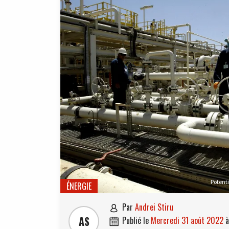
Potenti
ÉNERGIE
par
Andrei Stiru

AS
publié le
mercredi 31 août 2022
