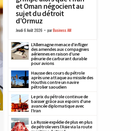
et Oman négocient au
sujet du détroit
d’Ormuz
Jeudi 6 Août 2026
par
Business AM
L’Allemagne menace d’infliger
des amendes aux compagnies
aériennes en raison d’une
pénurie de carburant durable
pour avions
Hausse des cours du pétrole
après une attaque au missile des
Houthis contre un navire
pétrolier saoudien
Le prix du pétrole continue de
baisser grâce aux espoirs d’une
R
avancée diplomatique avec
)
l’Iran
La Russie expédie de plus en plus
de pétrole vers l’Asie via la route