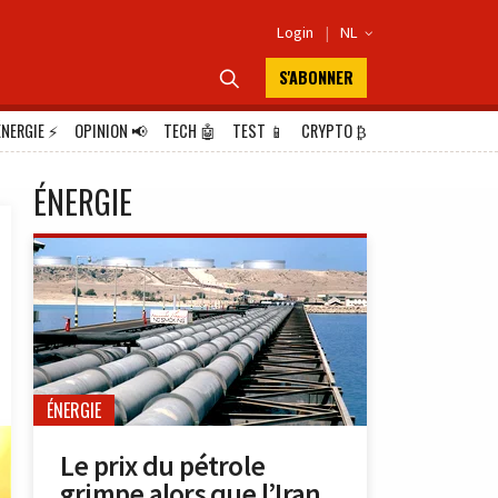
Login
|
NL

S'ABONNER

ÉNERGIE
⚡
OPINION
📢
TECH
🤖
TEST
📱
CRYPTO
₿
ÉNERGIE
ÉNERGIE
Le prix du pétrole
grimpe alors que l’Iran