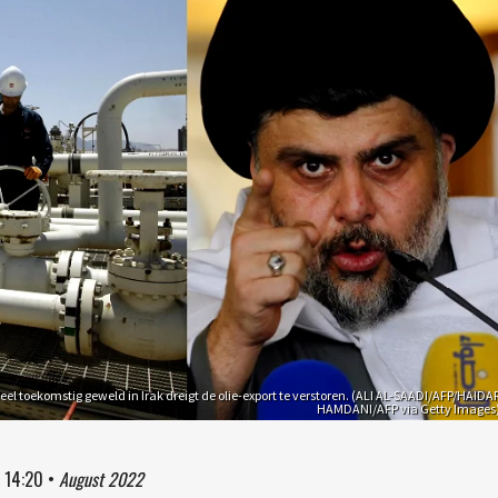
eel toekomstig geweld in Irak dreigt de olie-export te verstoren. (ALI AL-SAADI/AFP/HAIDA
HAMDANI/AFP via Getty Images
à
14:20
•
August 2022