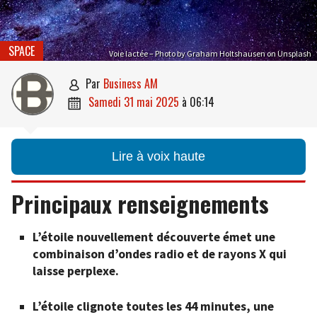
SPACE
Voie lactée – Photo by Graham Holtshausen on Unsplash
par
Business AM

samedi 31 mai 2025
à
06:14

Lire à voix haute
Principaux renseignements
L’étoile nouvellement découverte émet une
combinaison d’ondes radio et de rayons X qui
laisse perplexe.
L’étoile clignote toutes les 44 minutes, une