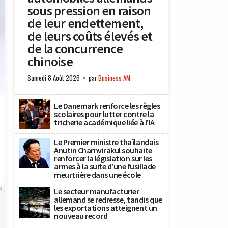
sous pression en raison
de leur endettement,
de leurs coûts élevés et
de la concurrence
chinoise
Samedi 8 Août 2026
par
Business AM
Le Danemark renforce les règles
scolaires pour lutter contre la
tricherie académique liée à l’IA
Le Premier ministre thaïlandais
Anutin Charnvirakul souhaite
renforcer la législation sur les
armes à la suite d’une fusillade
meurtrière dans une école
x
Le secteur manufacturier
allemand se redresse, tandis que
les exportations atteignent un
nouveau record