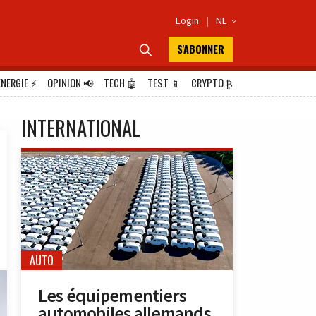
Login
|
NL

S'ABONNER

ÉNERGIE
⚡
OPINION
📢
TECH
🤖
TEST
📱
CRYPTO
₿
INTERNATIONAL
AUTO
Les équipementiers
automobiles allemands