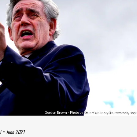
Gordon Brown – Photo by Stuart Wallace/Shutterstock/Isopi
7
•
June 2021