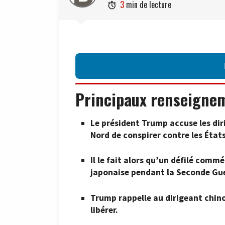
3
min de lecture

Principaux renseigne
Le président Trump accuse les diri
Nord de conspirer contre les États
Il le fait alors qu’un défilé comm
japonaise pendant la Seconde Gue
Trump rappelle au dirigeant chinoi
libérer.