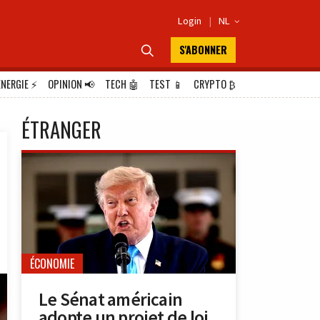
Login
|
NL

S'ABONNER

ÉNERGIE
⚡
OPINION
📢
TECH
🤖
TEST
📱
CRYPTO
₿
ÉTRANGER
ÉCONOMIE
Le Sénat américain
adopte un projet de loi