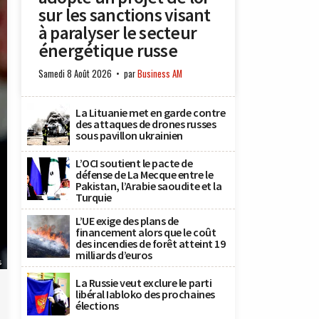
sur les sanctions visant
à paralyser le secteur
énergétique russe
Samedi 8 Août 2026
par
Business AM
La Lituanie met en garde contre
des attaques de drones russes
sous pavillon ukrainien
L’OCI soutient le pacte de
défense de La Mecque entre le
Pakistan, l’Arabie saoudite et la
Turquie
L’UE exige des plans de
financement alors que le coût
des incendies de forêt atteint 19
milliards d’euros
s
La Russie veut exclure le parti
libéral Iabloko des prochaines
élections