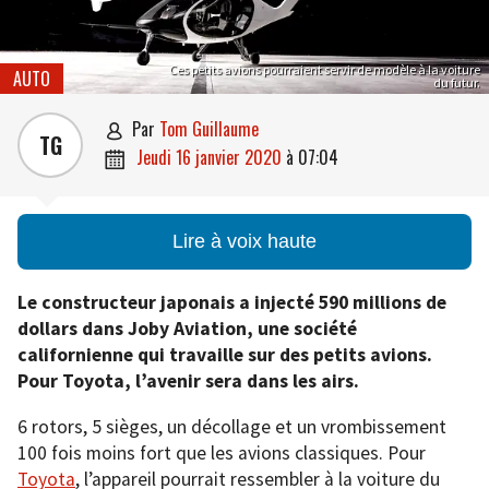
Ces petits avions pourraient servir de modèle à la voiture
AUTO
du futur.
par
Tom Guillaume

TG
jeudi 16 janvier 2020
à
07:04

Lire à voix haute
Le constructeur japonais a injecté 590 millions de
dollars dans Joby Aviation, une société
californienne qui travaille sur des petits avions.
Pour Toyota, l’avenir sera dans les airs.
6 rotors, 5 sièges, un décollage et un vrombissement
100 fois moins fort que les avions classiques. Pour
Toyota
, l’appareil pourrait ressembler à la voiture du