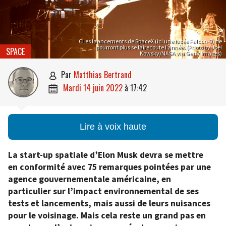
CLes laancements de SpaceX (ici une fusée Falcon-9) ne
pourront plus se faire toute l’année. (Photo by Joel
SPACE
Kowsky/NASA via Getty Images)
par
Matthias Bertrand

mardi 14 juin 2022
à
17:42

Lire à voix haute
La start-up spatiale d’Elon Musk devra se mettre
en conformité avec 75 remarques pointées par une
agence gouvernementale américaine, en
particulier sur l’impact environnemental de ses
tests et lancements, mais aussi de leurs nuisances
pour le voisinage. Mais cela reste un grand pas en