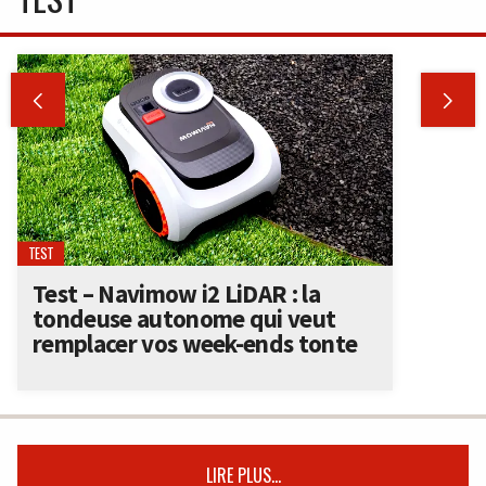


TEST
Test – Navimow i2 LiDAR : la
tondeuse autonome qui veut
remplacer vos week-ends tonte
LIRE PLUS...