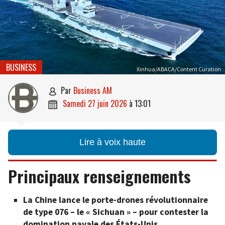
BUSINESS
Xinhua/ABACA/Content Curation
par
Business AM

samedi 27 juin 2026
à
13:01

Lire à voix haute
Principaux renseignements
La Chine lance le porte-drones révolutionnaire
de type 076 – le « Sichuan » – pour contester la
domination navale des États-Unis.