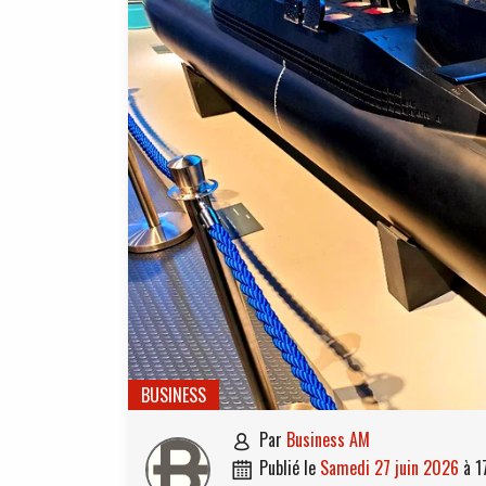
BUSINESS
par
Business AM

publié le
samedi 27 juin 2026
à
1
