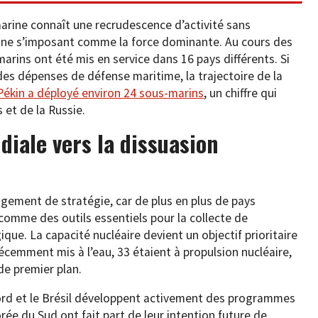
arine connaît une recrudescence d’activité sans
hine s’imposant comme la force dominante. Au cours des
arins ont été mis en service dans 16 pays différents. Si
es dépenses de défense maritime, la trajectoire de la
Pékin a déployé environ 24 sous-marins
, un chiffre qui
 et de la Russie.
iale vers la dissuasion
gement de stratégie, car de plus en plus de pays
omme des outils essentiels pour la collecte de
que. La capacité nucléaire devient un objectif prioritaire
récemment mis à l’eau, 33 étaient à propulsion nucléaire,
de premier plan.
ord et le Brésil développent activement des programmes
orée du Sud ont fait part de leur intention future de