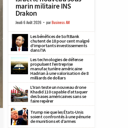
marin militaire INS
Drakon
Jeudi 6 Août 2026
par
Business AM
Les bénéfices de SoftBank
chutent de 18 pour cent malgré
d’importants investissements
dans l’IA
Les technologies de défense
propulsent l’entreprise
manufacturière américaine
Hadrian à une valorisation de 8
milliards de dollars
L’Iran teste un nouveau drone
Khadid 110 capable d’attaquer
des bases américaines sans se
faire repérer
n
Trump nie que les États-Unis
soient confrontés à une pénurie
de munitions et d’armes