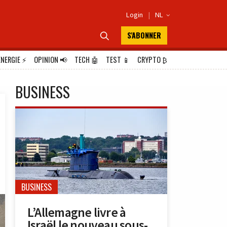
Login
|
NL

S'ABONNER

ÉNERGIE
⚡
OPINION
📢
TECH
🤖
TEST
📱
CRYPTO
₿
BUSINESS
BUSINESS
L’Allemagne livre à
Israël le nouveau sous-