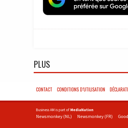
PLUS
CONTACT
CONDITIONS D’UTILISATION
DÉCLARATI
Business AM is part of
MediaNation
Newsmonkey (NL)
Newsmonkey (FR)
Good