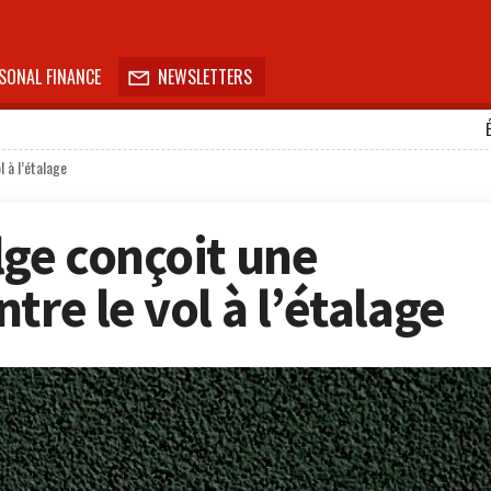
SONAL FINANCE
NEWSLETTERS

 à l’étalage
lge conçoit une
tre le vol à l’étalage