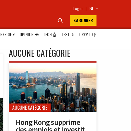
Login
|
NL

S'ABONNER

ÉNERGIE
⚡
OPINION
📢
TECH
🤖
TEST
📱
CRYPTO
₿
AUCUNE CATÉGORIE
AUCUNE CATÉGORIE
Hong Kong supprime
des emplois et investit