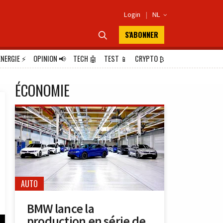
Login
|
NL

S'ABONNER

ÉNERGIE
⚡
OPINION
📢
TECH
🤖
TEST
📱
CRYPTO
₿
ÉCONOMIE
AUTO
BMW lance la
production en série de