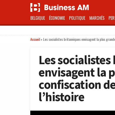
BELGIQUE
ÉCONOMIE
POLITIQUE
MARCHÉS
PER
Accueil
»
Les socialistes britanniques envisagent la plus grande
Les socialistes
envisagent la 
confiscation de
l’histoire