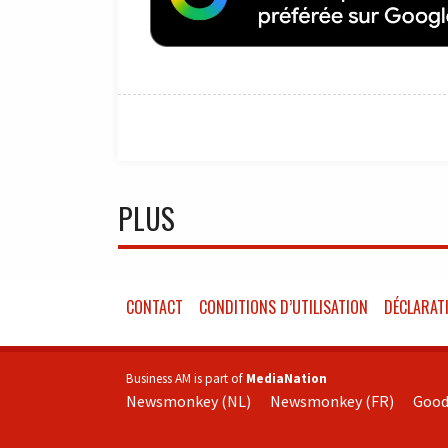
PLUS
CONTACT
CONDITIONS D’UTILISATION
DÉCLARATI
Business AM is part of
MediaNation
Newsmonkey (NL)
Newsmonkey (FR)
Good