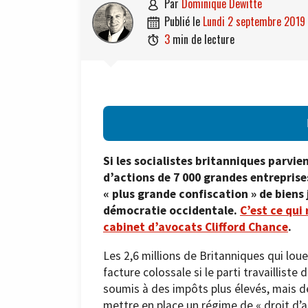
par
Dominique Dewitte

publié le
lundi 2 septembre 2019

3
min de lecture

Si les socialistes britanniques parvien
d’actions de 7 000 grandes entreprises 
« plus grande confiscation » de biens
démocratie occidentale.
C’est ce qui
cabinet d’avocats Clifford Chance
.
Les 2,6 millions de Britanniques qui lo
facture colossale si le parti travaillist
soumis à des impôts plus élevés, mais d
mettre en place un régime de « droit d’a