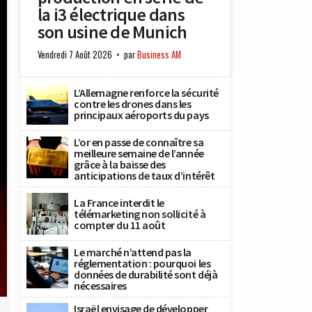
la i3 électrique dans
son usine de Munich
Vendredi 7 Août 2026
par
Business AM
L’Allemagne renforce la sécurité
contre les drones dans les
principaux aéroports du pays
L’or en passe de connaître sa
meilleure semaine de l’année
grâce à la baisse des
anticipations de taux d’intérêt
La France interdit le
télémarketing non sollicité à
compter du 11 août
Le marché n’attend pas la
réglementation : pourquoi les
données de durabilité sont déjà
nécessaires
Israël envisage de développer