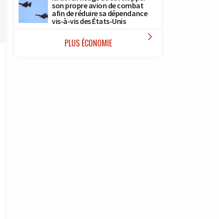
son propre avion de combat
afin de réduire sa dépendance
vis-à-vis des États-Unis

PLUS ÉCONOMIE