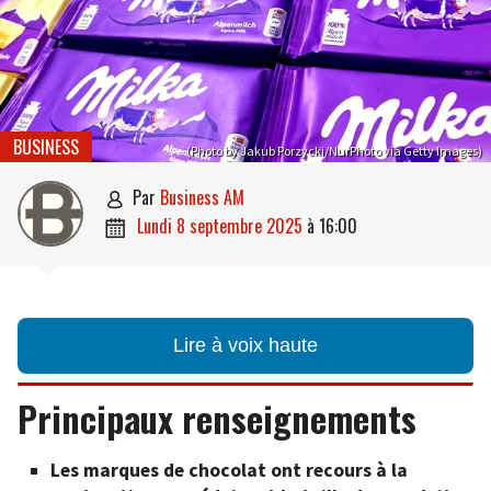
BUSINESS
(Photo by Jakub Porzycki/NurPhoto via Getty Images)
par
Business AM

lundi 8 septembre 2025
à
16:00

Lire à voix haute
Principaux renseignements
Les marques de chocolat ont recours à la