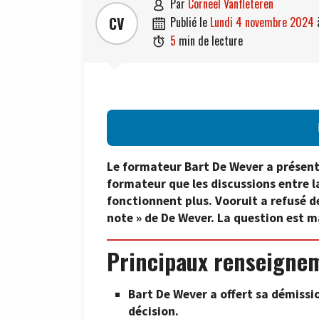
par
Corneel Vanfleteren

CV
publié le
lundi 4 novembre 2024

5
min de lecture

Le formateur Bart De Wever a présenté 
formateur que les discussions entre l
fonctionnent plus. Vooruit a refusé de
note » de De Wever. La question est m
Principaux renseigne
Bart De Wever a offert sa démissi
décision.