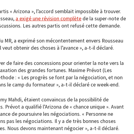
tis « Arizona », l’accord semblait impossible à trouver.
usseau,
a exigé une révision complète
de la super-note de
scussions. Les autres partis ont refusé cette demande.
du MR, a exprimé son mécontentement envers Rousseau
l veut obtenir des choses à l’avance », a-t-il déclaré.
r de faire des concessions pour orienter la note vers la
axation des grandes fortunes. Maxime Prévot (Les
hode : « Les progrès se font par la négociation, et non
s le camp du formateur », a-t-il déclaré ce week-end.
my Mahdi, étaient convaincus de la possibilité de
s. Prévot a qualifié l’Arizona de « chance unique ». Avant
tance de poursuivre les négociations. « Personne ne
s pas les négociations. Il y a de très bonnes choses
es. Nous devons maintenant négocier », a-t-il déclaré.