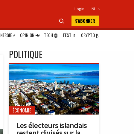
Login
|
NL

S'ABONNER

ÉNERGIE
⚡
OPINION
📢
TECH
🤖
TEST
📱
CRYPTO
₿
POLITIQUE
ÉCONOMIE
Les électeurs islandais
restent divisés sur la