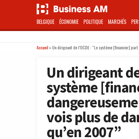
BELGIQUE
ÉCONOMIE
POLITIQUE
MARCHÉS
PER
Accueil
»
Un dirigeant de l’OCDE : “Le système [financier] part
Un dirigeant de
système [financ
dangereusement
vois plus de d
qu’en 2007”