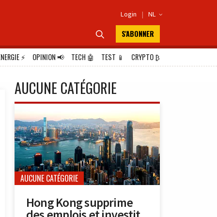
Login
|
NL

S'ABONNER

ÉNERGIE
⚡
OPINION
📢
TECH
🤖
TEST
📱
CRYPTO
₿
AUCUNE CATÉGORIE
AUCUNE CATÉGORIE
Hong Kong supprime
des emplois et investit