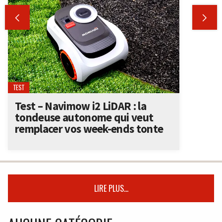


TEST
Test – Navimow i2 LiDAR : la
tondeuse autonome qui veut
remplacer vos week-ends tonte
LIRE PLUS...