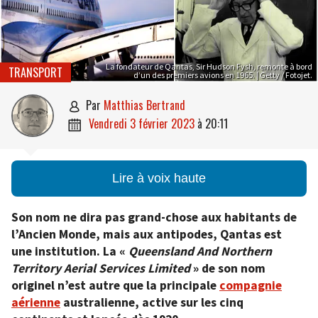
La fondateur de Qantas, Sir Hudson Fysh, remonte à bord
TRANSPORT
d’un des premiers avions en 1965. | Getty / Fotojet.
par
Matthias Bertrand

vendredi 3 février 2023
à
20:11

Lire à voix haute
Son nom ne dira pas grand-chose aux habitants de
l’Ancien Monde, mais aux antipodes, Qantas est
une institution. La «
Queensland And Northern
Territory Aerial Services Limited
» de son nom
originel n’est autre que la principale
compagnie
aérienne
australienne, active sur les cinq