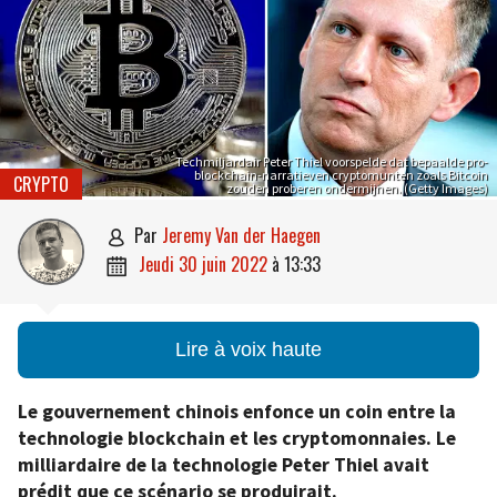
Techmiljardair Peter Thiel voorspelde dat bepaalde pro-
blockchain-narratieven cryptomunten zoals Bitcoin
CRYPTO
zouden proberen ondermijnen. (Getty Images)
par
Jeremy Van der Haegen

jeudi 30 juin 2022
à
13:33

Lire à voix haute
Le gouvernement chinois enfonce un coin entre la
technologie blockchain et les cryptomonnaies. Le
milliardaire de la technologie Peter Thiel avait
prédit que ce scénario se produirait.