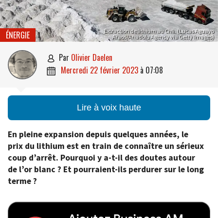
Extraction de lithium au Chli. (Lucas Aguayo
ÉNERGIE
Araos/Anadolu Agency via Getty Images)
par
Olivier Daelen

mercredi 22 février 2023
à
07:08

Lire à voix haute
En pleine expansion depuis quelques années, le
prix du lithium est en train de connaître un sérieux
coup d’arrêt. Pourquoi y a-t-il des doutes autour
de l’or blanc ? Et pourraient-ils perdurer sur le long
terme ?