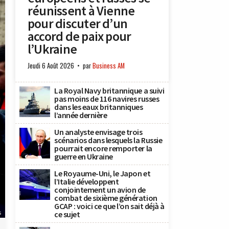
réunissent à Vienne
pour discuter d’un
accord de paix pour
l’Ukraine
Jeudi 6 Août 2026
par
Business AM
La Royal Navy britannique a suivi
pas moins de 116 navires russes
dans les eaux britanniques
l’année dernière
Un analyste envisage trois
scénarios dans lesquels la Russie
pourrait encore remporter la
guerre en Ukraine
Le Royaume-Uni, le Japon et
l’Italie développent
conjointement un avion de
combat de sixième génération
GCAP : voici ce que l’on sait déjà à
s
ce sujet