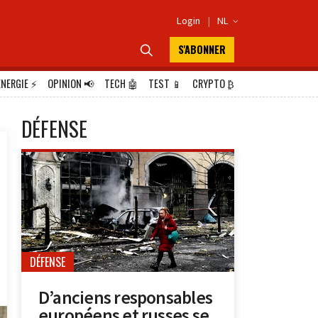
Login
|
NL

S'ABONNER

ÉNERGIE
⚡
OPINION
📢
TECH
🤖
TEST
📱
CRYPTO
₿
DÉFENSE
DÉFENSE
D’anciens responsables
européens et russes se