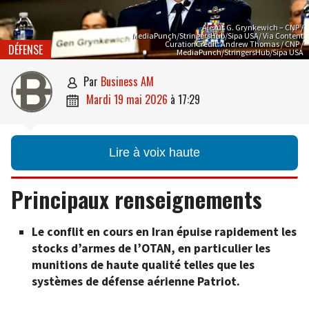
Alexus G. Grynkewich – CNP /
MediaPunch/StringersHub/Sipa USA/ Via Content
CurationCredit: Andrew Thomas / CNP /
DÉFENSE
MediaPunch/StringersHub/Sipa USA
par
Business AM

mardi 19 mai 2026
à
17:29

Lire à voix haute
Principaux renseignements
Le conflit en cours en Iran épuise rapidement les
stocks d’armes de l’OTAN, en particulier les
munitions de haute qualité telles que les
systèmes de défense aérienne Patriot.