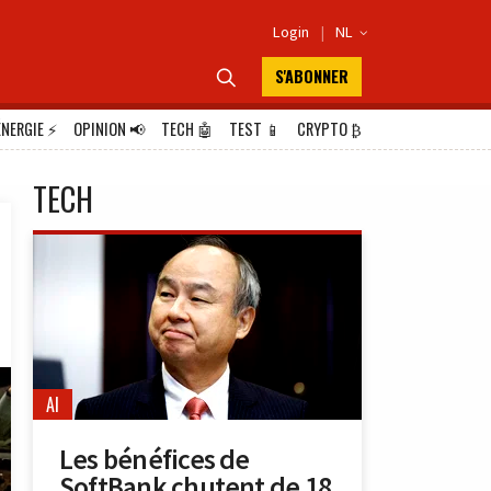
Login
|
NL

S'ABONNER

ÉNERGIE
⚡
OPINION
📢
TECH
🤖
TEST
📱
CRYPTO
₿
TECH
AI
Les bénéfices de
SoftBank chutent de 18