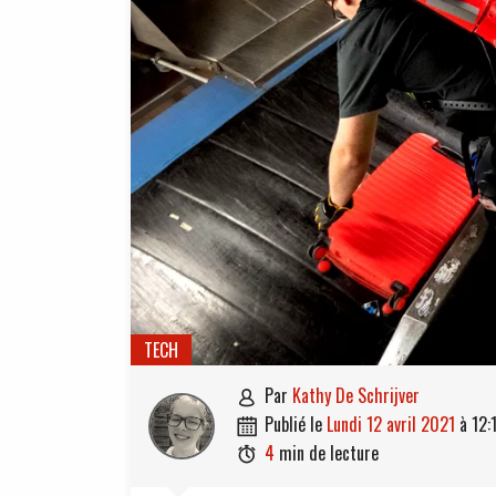
TECH
par
Kathy De Schrijver

publié le
lundi 12 avril 2021
à
12:

4
min de lecture
