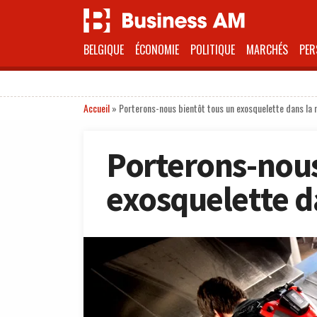
BELGIQUE
ÉCONOMIE
POLITIQUE
MARCHÉS
PER
Accueil
»
Porterons-nous bientôt tous un exosquelette dans la 
Porterons-nous
exosquelette d