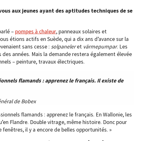
us aux jeunes ayant des aptitudes techniques de se
parlé –
pompes à chaleur
, panneaux solaires et
Nous étions actifs en Suède, qui a dix ans d’avance sur la
revenaient sans cesse :
solpaneler
et
värmepumpar
. Les
s des années. Mais la demande restera également élevée
nnels – peinture, travaux électriques.
onnels flamands : apprenez le français. Il existe de
énéral de Bobex
sionnels flamands : apprenez le français. En Wallonie, les
’en Flandre. Double vitrage, même histoire. Donc pour
e fenêtres, il y a encore de belles opportunités. »