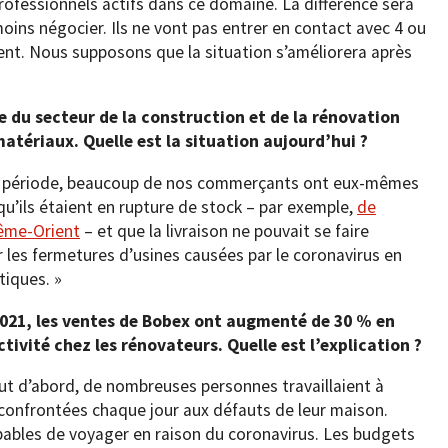
fessionnels actifs dans ce domaine. La différence sera
oins négocier. Ils ne vont pas entrer en contact avec 4 ou
ment. Nous supposons que la situation s’améliorera après
le du secteur de la construction et de la rénovation
atériaux. Quelle est la situation aujourd’hui ?
tte période, beaucoup de nos commerçants ont eux-mêmes
u’ils étaient en rupture de stock – par exemple,
de
rême-Orient
– et que la livraison ne pouvait se faire
r les fermetures d’usines causées par le coronavirus en
tiques. »
2021, les ventes de Bobex ont augmenté de 30 % en
tivité chez les rénovateurs. Quelle est l’explication ?
ut d’abord, de nombreuses personnes travaillaient à
nt confrontées chaque jour aux défauts de leur maison.
pables de voyager en raison du coronavirus. Les budgets