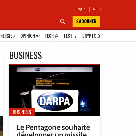
Login
|
NL

S'ABONNER

ÉNERGIE
⚡
OPINION
📢
TECH
🤖
TEST
📱
CRYPTO
₿
BUSINESS
BUSINESS
Le Pentagone souhaite
développer un missile