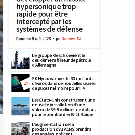
hypersonique trop
rapide pour être
intercepté par les
systèmes de défense
Dimanche 9 Août 2026
par
Business AM
Le groupe Klesch devient le
deuxième raffineur de pétrole
d’Allemagne
SK Hynix va investir 33 milliards
d’euros dans de nouvelles usines
de puces mémoire pour l’IA
Les États-Unis construisent une
nouvelle installation d’une
valeur de 39,9 millions de dollars
x
pour le bombardier B-21 Raider
L’augmentation de la
production d’ATACMS prendra
des années, prévient