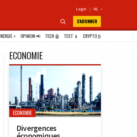
Login
|
NL

S'ABONNER

ÉNERGIE
⚡
OPINION
📢
TECH
🤖
TEST
📱
CRYPTO
₿
ECONOMIE
ECONOMIE
Divergences
économiques