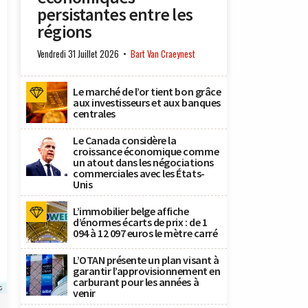
persistantes entre les
régions
Vendredi 31 Juillet 2026
Bart Van Craeynest
Le marché de l’or tient bon grâce
aux investisseurs et aux banques
centrales
Le Canada considère la
croissance économique comme
un atout dans les négociations
commerciales avec les États-
Unis
L’immobilier belge affiche
d’énormes écarts de prix : de 1
094 à 12 097 euros le mètre carré
L’OTAN présente un plan visant à
garantir l’approvisionnement en
carburant pour les années à
s
venir