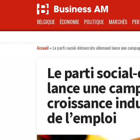
BELGIQUE
ÉCONOMIE
POLITIQUE
MARCHÉS
PER
Accueil
»
Le parti social-démocrate allemand lance une campagne
Le parti socia
lance une camp
croissance indu
de l’emploi