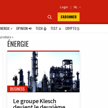
Login
|
NL

S'ABONNER

ÉNERGIE
⚡
OPINION
📢
TECH
🤖
TEST
📱
CRYPTO
₿
 produire »
ÉNERGIE
BUSINESS
Le groupe Klesch
devient le deuxième