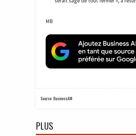
serait sage de tout fermer », a résum
MB
Source: BusinessAM
PLUS