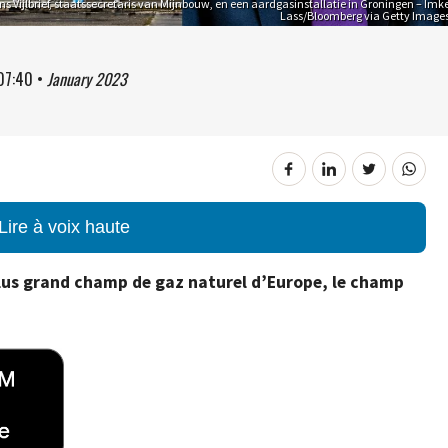
s Vijlbrief, staatssecretaris van Mijnbouw, en een aardgasinstallatie in Groningen – Imk
Lass/Bloomberg via Getty Image
07:40
•
January 2023
Lire à voix haute
plus grand champ de gaz naturel d’Europe, le champ