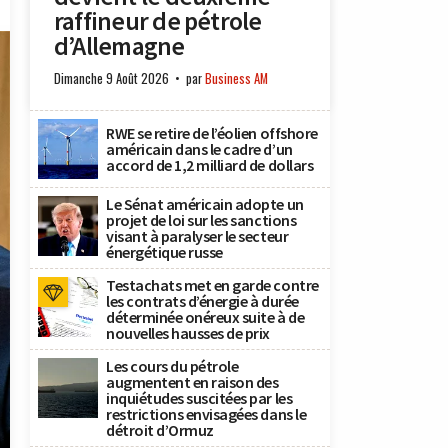
raffineur de pétrole
d’Allemagne
Dimanche 9 Août 2026
par
Business AM
RWE se retire de l’éolien offshore
américain dans le cadre d’un
accord de 1,2 milliard de dollars
Le Sénat américain adopte un
projet de loi sur les sanctions
visant à paralyser le secteur
énergétique russe
Testachats met en garde contre
les contrats d’énergie à durée
déterminée onéreux suite à de
nouvelles hausses de prix
Les cours du pétrole
augmentent en raison des
inquiétudes suscitées par les
restrictions envisagées dans le
détroit d’Ormuz