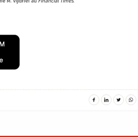
é M. Vijlbrief au
Financial Times
.