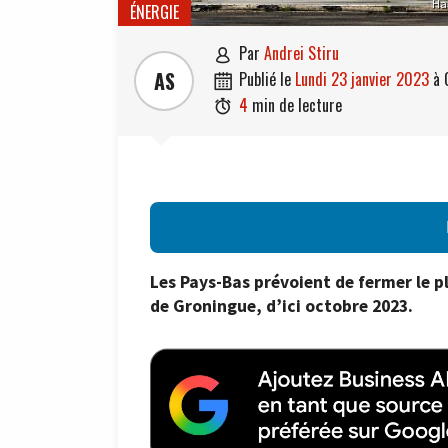
Han
ÉNERGIE
par
Andrei Stiru

AS
publié le
lundi 23 janvier 2023
à

4
min de lecture

Les Pays-Bas prévoient de fermer le 
de Groningue, d’ici octobre 2023.