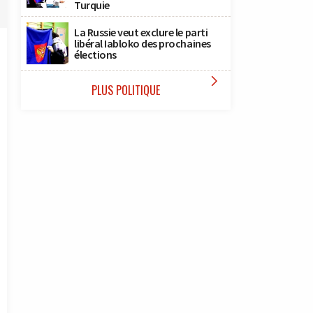
Turquie
La Russie veut exclure le parti
libéral Iabloko des prochaines
élections

PLUS POLITIQUE