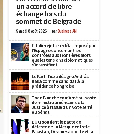
un accord de libre-
échange lors du
sommet de Belgrade
Samedi 8 Août 2026
par
Business AM
L’Italie rejette le délai imposé par
l’Espagne concernant les
contrôles aux frontières alors
que les tensions diplomatiques
s’intensifient
Le Parti Tisza désigne András
Baka comme candidat à la
présidence hongroise
Todd Blanche confirmé au poste
de ministre américain de la
Justice à l’issue d’un vote serré
x
au Sénat
L’OCI soutient le pacte de
défense de La Mecque entre le
Pakistan, l’Arabie saoudite et la