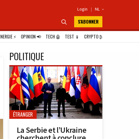
Login
|
NL

S'ABONNER

ÉNERGIE
⚡
OPINION
📢
TECH
🤖
TEST
📱
CRYPTO
₿
POLITIQUE
ÉTRANGER
La Serbie et l’Ukraine
cherchent à conclure