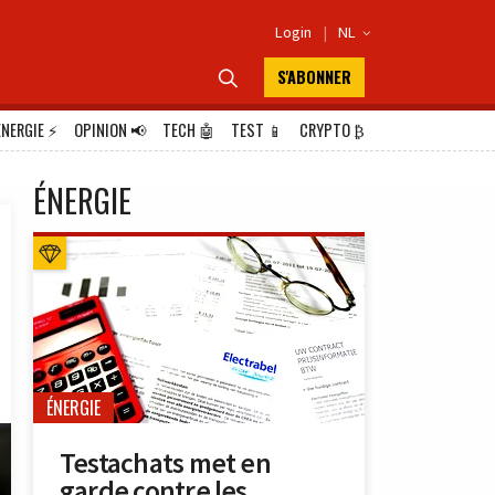
Login
|
NL

S'ABONNER

ÉNERGIE
⚡
OPINION
📢
TECH
🤖
TEST
📱
CRYPTO
₿
ÉNERGIE
ÉNERGIE
Testachats met en
garde contre les