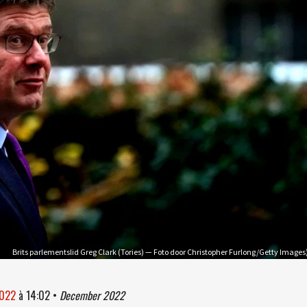
Brits parlementslid Greg Clark (Tories) — Foto door Christopher Furlong/Getty Images
2022
à
14:02
•
December 2022