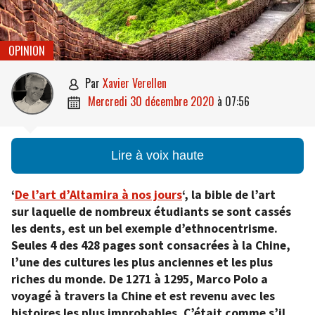
OPINION
par
Xavier Verellen

mercredi 30 décembre 2020
à
07:56

Lire à voix haute
‘
D
e l’art d’Altamira à nos jours
‘, la bible de l’art
sur laquelle de nombreux étudiants se sont cassés
les dents, est un bel exemple d’ethnocentrisme.
Seules 4 des 428 pages sont consacrées à la Chine,
l’une des cultures les plus anciennes et les plus
riches du monde. De 1271 à 1295, Marco Polo a
voyagé à travers la Chine et est revenu avec les
histoires les plus improbables. C’était comme s’il