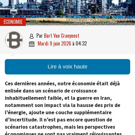
Total Energies – Port d’Anvers (Photo: picture
ECONOMIE
alliance/Zoonar via Content Curation)
par
Bart Van Craeynest

mardi 9 juin 2026
à
04:32

Lire à voix haute
Ces dernières années, notre économie était déjà
enlisée dans un scénario de croissance
inhabituellement faible, et la guerre en Iran,
notamment son impact via la hausse des prix de
l’énergie, ajoute une couche supplémentaire
d’incertitude. Il n’est pas encore question de
scénarios catastrophes, mais les perspectives
économiques ne sont pas vraiment réjouissantes.