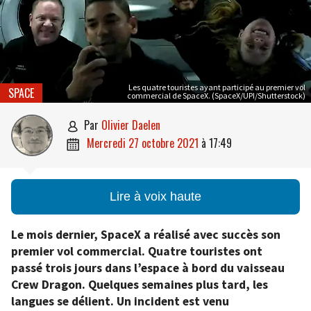
Les quatre touristes ayant participé au premier vol
SPACE
commercial de SpaceX. (SpaceX/UPI/Shutterstock)
par
Olivier Daelen

mercredi 27 octobre 2021
à
17:49

Lire à voix haute
Le mois dernier, SpaceX a réalisé avec succès son
premier vol commercial. Quatre touristes ont
passé trois jours dans l’espace à bord du vaisseau
Crew Dragon. Quelques semaines plus tard, les
langues se délient. Un incident est venu