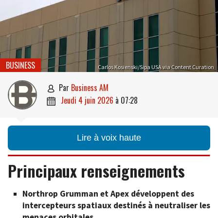
BUSINESS
Carlos Kosienski/Sipa USA via Content Curation
par
Business AM

jeudi 4 juin 2026
à
07:28

Lire à voix haute
Principaux renseignements
Northrop Grumman et Apex développent des
intercepteurs spatiaux destinés à neutraliser les
menaces orbitales.