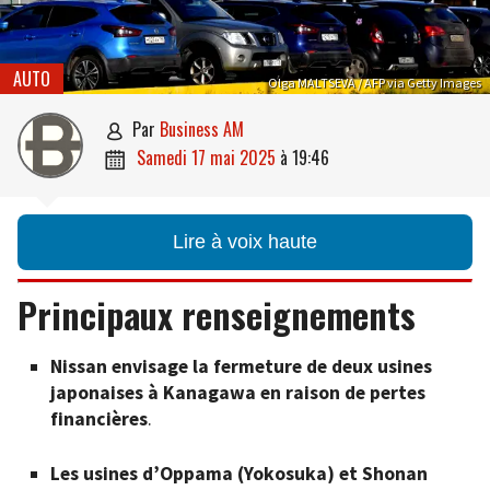
AUTO
Olga MALTSEVA / AFP via Getty Images
par
Business AM

samedi 17 mai 2025
à
19:46

Lire à voix haute
Principaux renseignements
Nissan envisage la fermeture de deux usines
japonaises à Kanagawa en raison de pertes
financières
.
Les usines d’Oppama (Yokosuka) et Shonan