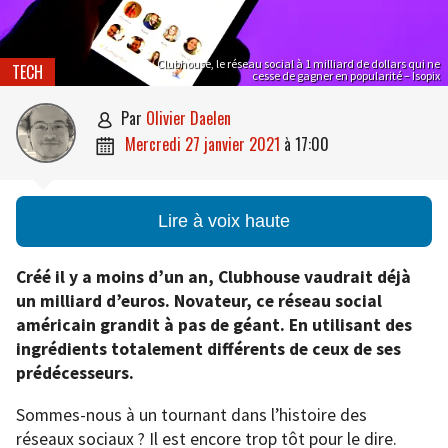
Clubhouse, le réseau social à 1 milliard de dollars qui ne
TECH
cesse de gagner en popularité – Isopix
par
Olivier Daelen

mercredi 27 janvier 2021
à
17:00

Lire à voix haute
Créé il y a moins d’un an, Clubhouse vaudrait déjà
un milliard d’euros. Novateur, ce réseau social
américain grandit à pas de géant. En utilisant des
ingrédients totalement différents de ceux de ses
prédécesseurs.
Sommes-nous à un tournant dans l’histoire des
réseaux sociaux ? Il est encore trop tôt pour le dire.